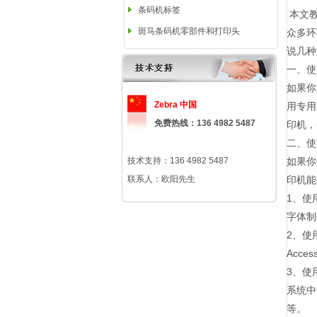
条码机标签
本文教
斑马条码机零部件和打印头
众多环
说几种
一、使
如果你
Zebra 中国
用专用
免费热线：136 4982 5487
印机，
二、使
技术支持：136 4982 5487
如果你
联系人：欧阳先生
印机能
1、使
字体制
2、使
Acc
3、使
系统中
等。