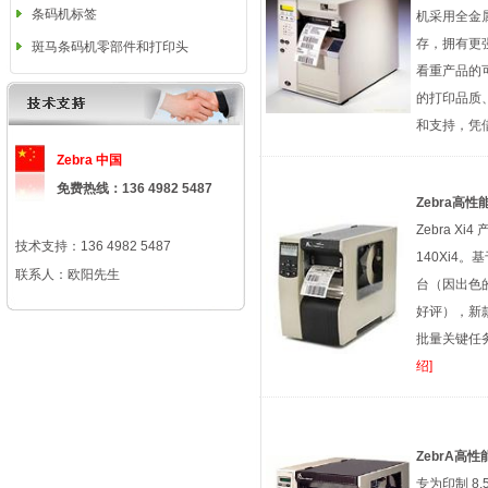
条码机标签
机采用全金
存，拥有更
斑马条码机零部件和打印头
看重产品的
的打印品质
和支持，凭
Zebra 中国
免费热线：136 4982 5487
Zebra高性
Zebra X
技术支持：136 4982 5487
140Xi4。
联系人：欧阳先生
台（因出色
好评），新款
批量关键任
绍]
ZebrA高性
专为印制 8.